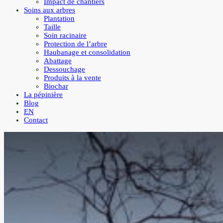
Impact de chantiers
Soins aux arbres
Plantation
Taille
Soin racinaire
Protection de l’arbre
Haubanage et consolidation
Abattage
Dessouchage
Produits à la vente
Biochar
La pépinière
Blog
EN
Contact