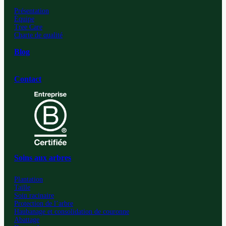
compte
compte
compte
compte
LinkedIn
Facebook
Instagram
YouTube
Présentation
Équipe
Tree Care
Charte de qualité
Blog
Contact
Soins aux arbres
Plantation
Taille
Soin racinaire
Protection de l’arbre
Haubanage et consolidation de couronne
Abattage