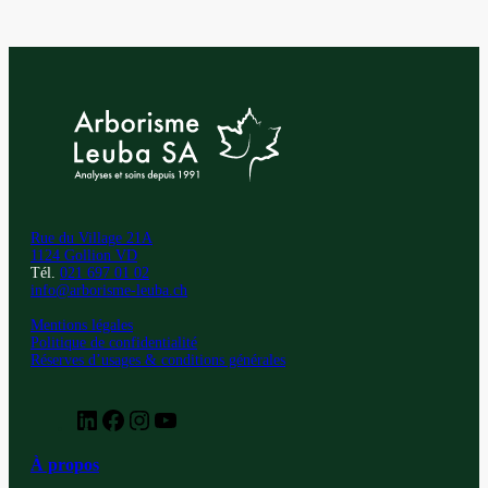
Rue du Village 21A
1124 Gollion VD
Tél.
021 697 01 02
info@arborisme-leuba.ch
Mentions légales
Politique de confidentialité
Réserves d’usages & conditions générales
Retrouvez
Retrouvez
Retrouvez
Retrouvez
Leuba
Leuba
Leuba
Leuba
sur
sur
sur
sur
À propos
notre
notre
notre
notre