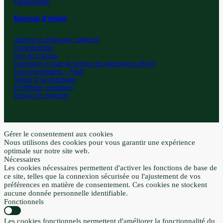
Dessouchage
Bureau d’étude
Analyse et diagnostic sanitaire
Tomographies
Test de traction
Inventaire et plan de gestion du patrimoine arboré
Géo-recensement – Vaud
Valeur d’un dommage
Problèmes juridiques
Impact de chantiers
Gérer le consentement aux cookies
Nous utilisons des cookies pour vous garantir une expérience
optimale sur notre site web.
Nécessaires
Les cookies nécessaires permettent d'activer les fonctions de base de
ce site, telles que la connexion sécurisée ou l'ajustement de vos
préférences en matière de consentement. Ces cookies ne stockent
aucune donnée personnelle identifiable.
Fonctionnels
Les cookies fonctionnels permettent d'améliorer la fonctionnalité du