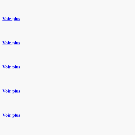
Taille
Voir plus
Soin racinaire
Voir plus
Protection de l’arbre
Voir plus
Haubanage et consolidation
Voir plus
Abattage
Voir plus
Dessouchage