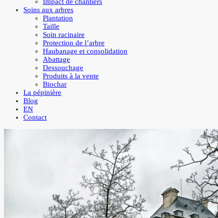
Impact de chantiers
Soins aux arbres
Plantation
Taille
Soin racinaire
Protection de l’arbre
Haubanage et consolidation
Abattage
Dessouchage
Produits à la vente
Biochar
La pépinière
Blog
EN
Contact