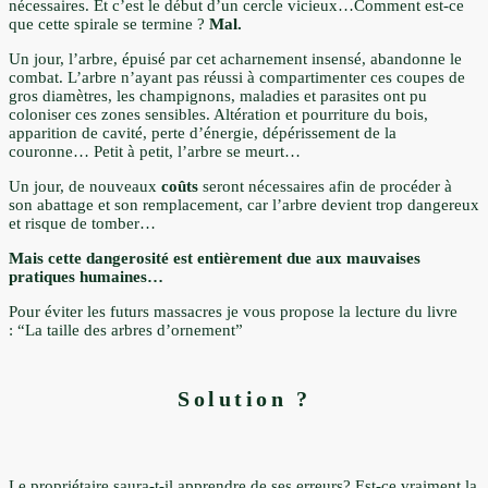
nécessaires. Et c’est le début d’un cercle vicieux…Comment est-ce
que cette spirale se termine ?
Mal.
Un jour, l’arbre, épuisé par cet acharnement insensé, abandonne le
combat. L’arbre n’ayant pas réussi à compartimenter ces coupes de
gros diamètres, les champignons, maladies et parasites ont pu
coloniser ces zones sensibles. Altération et pourriture du bois,
apparition de cavité, perte d’énergie, dépérissement de la
couronne… Petit à petit, l’arbre se meurt…
Un jour, de nouveaux
coûts
seront nécessaires afin de procéder à
son abattage et son remplacement, car l’arbre devient trop dangereux
et risque de tomber…
Mais cette dangerosité est entièrement due aux mauvaises
pratiques humaines…
Pour éviter les futurs massacres je vous propose la lecture du livre
: “La taille des arbres d’ornement”
Solution ?
Le propriétaire saura-t-il apprendre de ses erreurs? Est-ce vraiment la