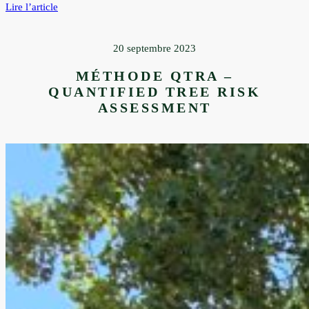
:
Lire l’article
Nos
amis
des
20 septembre 2023
sols
:
MÉTHODE QTRA –
les
micro-
QUANTIFIED TREE RISK
organismes
ASSESSMENT