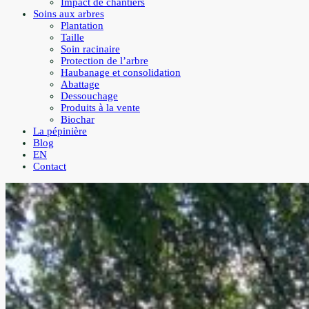
Impact de chantiers
Soins aux arbres
Plantation
Taille
Soin racinaire
Protection de l’arbre
Haubanage et consolidation
Abattage
Dessouchage
Produits à la vente
Biochar
La pépinière
Blog
EN
Contact