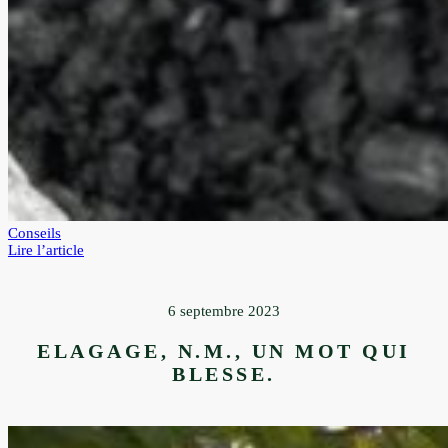
Conseils
:
Lire l’article
Le
biochar,
l’or
6 septembre 2023
noir
pour
ELAGAGE, N.M., UN MOT QUI
les
arbres
BLESSE.