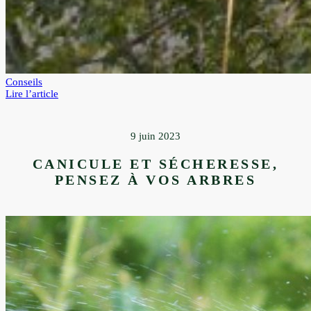
Conseils
:
Lire l’article
Elagage,
n.m.,
un
9 juin 2023
mot
qui
CANICULE ET SÉCHERESSE,
blesse.
PENSEZ À VOS ARBRES