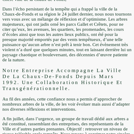
Dans l’écho persistant de la tempête qui a frappé la ville de la
Chaux-de-Fonds et sa région le 24 juillet dernier, nous nous tournons
vers vous avec un mélange de réflexion et d’optimisme. Les arbres
majestueux, qui ont jadis orné les parcs Gallet et Crêtets, pour ne
citer qu’eux, les avenues, les quartiers, les promenades, les cours
d’écoles ainsi que tous les autres lieux publics, ont été pour la
presque majorité emportés par des vents tempêtueux, d’une telle
puissance qu’aucun arbre n’est prêt à tenir bon. Cet évènement très
violent n’a duré que quelques minutes, tout en laissant derrière lui un
paysage chaotique et bouleversant, des décennies d’œuvre patiente
de la nature.
Notre Entreprise Accompagne La Ville
De La Chaux-De-Fonds Depuis Mars
1992. Une Collaboration Historique Et
Transgénérationnelle.
Au fil des années, cette confiance nous a permis d’approcher de
nombreux arbres de la ville, de les voir évoluer mais aussi d’adapter
nos diverses réflexions et interventions.
A fin juillet, dans l’urgence, un groupe de travail dédié aux arbres a
été constitué, rassemblant des entreprises, des représentants de la
Ville et d’autres parties prenantes. Objectif : retrouver un niveau de
risque tolérable après tempête. Nous tenons à exprimer notre sincère