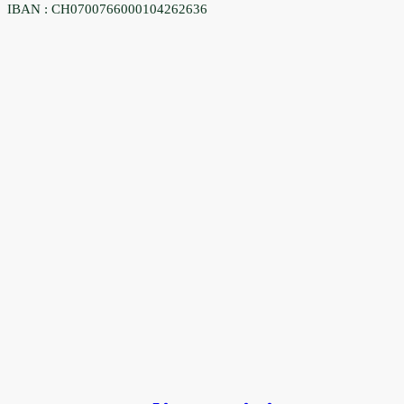
IBAN : CH0700766000104262636
Vous souhaitez connaître
l’état sanitaire de votre
arbre ?