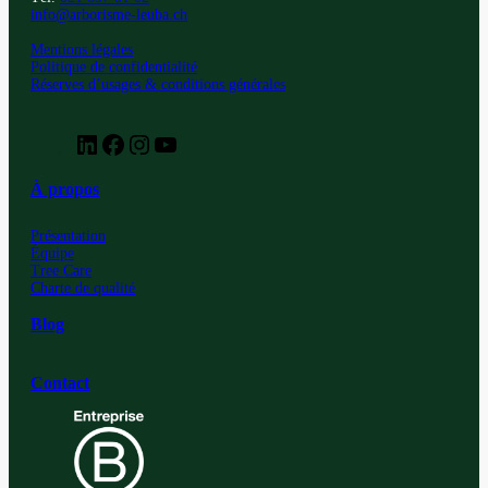
info@arborisme-leuba.ch
Mentions légales
Politique de confidentialité
Réserves d’usages & conditions générales
Retrouvez
Retrouvez
Retrouvez
Retrouvez
Leuba
Leuba
Leuba
Leuba
sur
sur
sur
sur
À propos
notre
notre
notre
notre
compte
compte
compte
compte
LinkedIn
Facebook
Instagram
YouTube
Présentation
Équipe
Tree Care
Charte de qualité
Blog
Contact